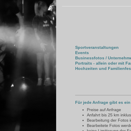
Sportveranstaltungen
Events
Businessfotos / Unternehm
Portraits - allein oder mit
Fa
Hochzeiten und
Familienfest
Für jede Anfrage gibt es ei
Preise auf Anfrage
Anfahrt bis 25 km inklus
Bearbeitung der Fotos i
Bearbeitete Fotos werde
keine Limitierung der F