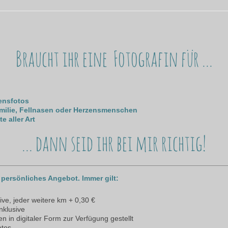
Braucht ihr eine Fotografin für ...
ensfotos
milie, Fellnasen oder Herzensmenschen
e aller Art
... dann seid ihr bei mir richtig!
n persönliches Angebot. Immer gilt:
ive, jeder weitere km + 0,30 €
nklusive
n in digitaler Form zur Verfügung gestellt
otos